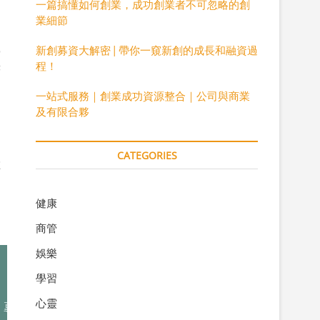
一篇搞懂如何創業，成功創業者不可忽略的創
業細節
新創募資大解密 | 帶你一窺新創的成長和融資過
當
程！
著
一站式服務｜創業成功資源整合｜公司與商業
及有限合夥
是
CATEGORIES
在
健康
商管
娛樂
學習
心靈