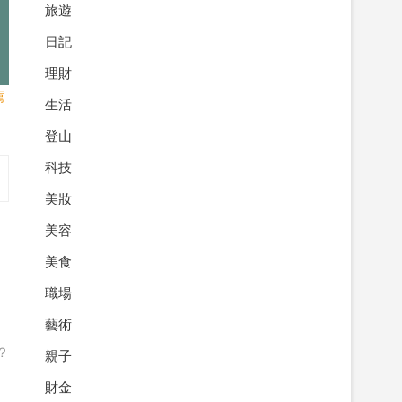
旅遊
日記
理財
薦
生活
登山
科技
美妝
美容
美食
職場
藝術
？
親子
財金