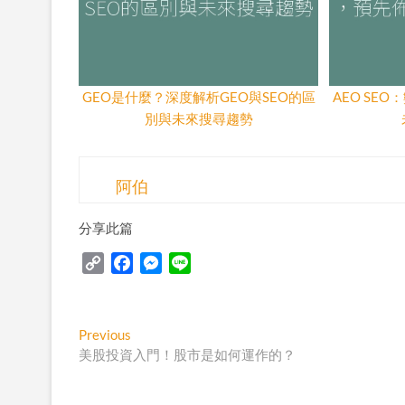
GEO是什麼？深度解析GEO與SEO的區
AEO SE
別與未來搜尋趨勢
阿伯
分享此篇
C
F
M
L
o
a
e
i
p
c
s
n
y
e
s
e
Post
Previous
Previous
L
b
e
post:
美股投資入門！股市是如何運作的？
navigation
i
o
n
n
o
g