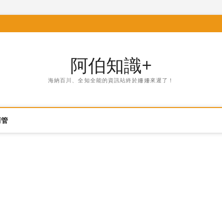
阿伯知識+
海納百川、全知全能的資訊站終於姍姍來遲了！
商管