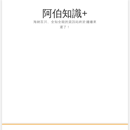
Skip
阿伯知識+
to
content
海納百川、全知全能的資訊站終於姍姍來
遲了！