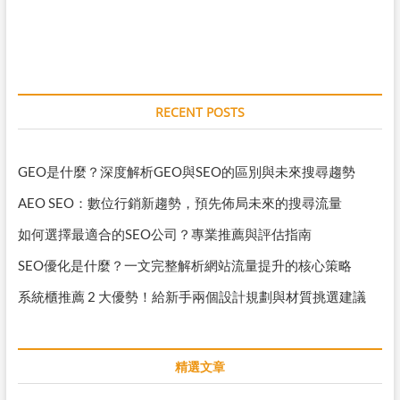
k
k
e
r
RECENT POSTS
GEO是什麼？深度解析GEO與SEO的區別與未來搜尋趨勢
AEO SEO：數位行銷新趨勢，預先佈局未來的搜尋流量
如何選擇最適合的SEO公司？專業推薦與評估指南
SEO優化是什麼？一文完整解析網站流量提升的核心策略
系統櫃推薦 2 大優勢！給新手兩個設計規劃與材質挑選建議
精選文章