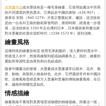
水墨畫作品
或水墨技術是一種毛筆繪畫，它使用如書法中所用
的不同濃度的黑色墨水。它興起於中國的唐朝（618-907），
後來在 宋朝 （960-1279）才真正繁榮起來。據說，這項技術
是由一位名叫王維的藝術家發明的，唐朝時期，經過進一步發
展，這項技術在 1350 年左右傳到日本，日本藝術家和書法家
對水墨畫的欣賞在室町時代（1338-1573 年）達到頂峰。
繪畫風格
這種特殊的繪畫技術是 使用毛筆創建的，浸入磨碎的墨水中，
然後浸入水中，然後再繪製到紙或絲綢畫布上。因此，繪畫的
重點和單調性是由黑色和白色組成的。
隨著中國書法的發展，水墨畫或水墨畫通常以樹木、花卉、風
景、動物、鳥類和人物為特色。此外，它們還經常伴有中國詩
歌。這種風格曾經是東方人普遍和普遍的傳統繪畫風格，在日
本、越南和韓國也是如此。
情感描繪
繪畫風格不重視對真實場景或物體的精確描繪。與書法一樣，