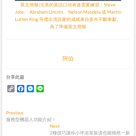
英文簡報|完美的英語口頭表達需要練習：Steve
Jobs、 Abraham Lincoln、 Nelson Mandela 或 Martin
Luther King 等傑出演說家的成就來自多年不斷奉獻。
為了準備英文簡報
阿伯
分享此篇
C
F
M
L
o
a
e
i
p
c
s
n
y
e
s
e
Post
Previous
Previous
L
b
e
post:
服務型機器人功能介紹！
navigation
i
o
n
Next
Next
n
o
g
post:
2種技巧讓你小坪浴室裝潢也能煥然一新