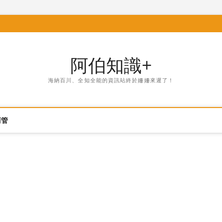
阿伯知識+
海納百川、全知全能的資訊站終於姍姍來遲了！
商管