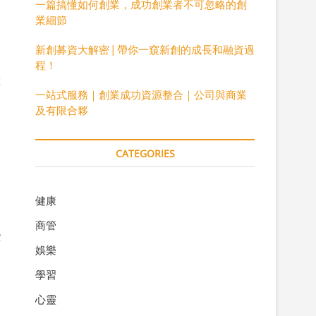
一篇搞懂如何創業，成功創業者不可忽略的創
業細節
新創募資大解密 | 帶你一窺新創的成長和融資過
文
程！
種
一站式服務｜創業成功資源整合｜公司與商業
及有限合夥
CATEGORIES
健康
，
商管
些
娛樂
學習
心靈