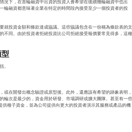
情況下，在首輪融資中出資的投資人會希望在後續幾輪融資中也出
一輪融資都意味著企業在特定的時間段內接受至少一個投資者的投
要就投資金額和條款達成協議。這些協議包含在一份稱為條款表的
的不同。由於投資者拒絕投資比公司拒絕接受報價要常見得多，這
類型
括。
，或在開發出概念驗證或原型後。此外，還應該有希望的跡象表明
的輪次是最少的，資金用於研發、市場調研或擴大團隊。甚至有一
申請者，提供種子資金，並為公司提供向更大的投資者演示其服務或產品的機