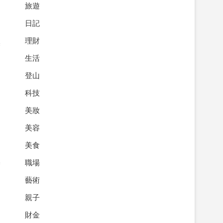
旅遊
的
日記
資
理財
換
、
生活
登山
科技
美妝
美容
美食
職場
基
、
藝術
親子
財金