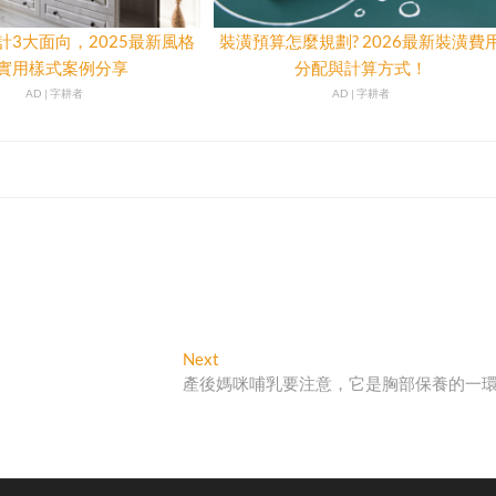
計3大面向，2025最新風格
裝潢預算怎麼規劃? 2026最新裝潢費
實用樣式案例分享
分配與計算方式！
AD | 字耕者
AD | 字耕者
Next
Next
post:
產後媽咪哺乳要注意，它是胸部保養的一環 