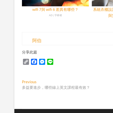
wifi 7與 wifi 6 差異有哪些？
系統衣櫃設
與
AD | 字耕者
阿伯
分享此篇
C
F
M
L
o
a
e
i
p
c
s
n
y
e
s
e
Post
Previous
Previous
L
b
e
post:
多益要進步，哪些線上英文課程最有效？
navigation
i
o
n
n
o
g
k
k
e
r