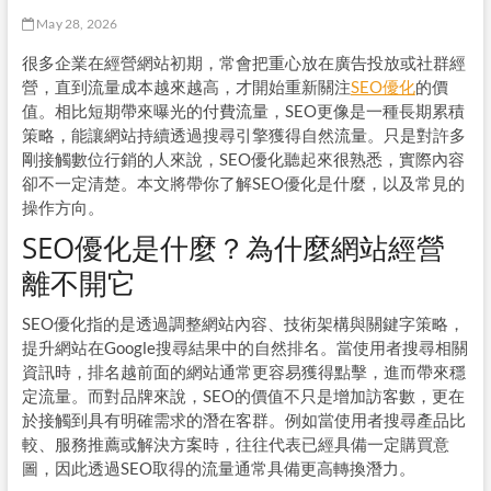
May 28, 2026
很多企業在經營網站初期，常會把重心放在廣告投放或社群經
營，直到流量成本越來越高，才開始重新關注
SEO優化
的價
值。相比短期帶來曝光的付費流量，SEO更像是一種長期累積
策略，能讓網站持續透過搜尋引擎獲得自然流量。只是對許多
剛接觸數位行銷的人來說，SEO優化聽起來很熟悉，實際內容
卻不一定清楚。本文將帶你了解SEO優化是什麼，以及常見的
操作方向。
SEO優化是什麼？為什麼網站經營
離不開它
SEO優化指的是透過調整網站內容、技術架構與關鍵字策略，
提升網站在Google搜尋結果中的自然排名。當使用者搜尋相關
資訊時，排名越前面的網站通常更容易獲得點擊，進而帶來穩
定流量。而對品牌來說，SEO的價值不只是增加訪客數，更在
於接觸到具有明確需求的潛在客群。例如當使用者搜尋產品比
較、服務推薦或解決方案時，往往代表已經具備一定購買意
圖，因此透過SEO取得的流量通常具備更高轉換潛力。