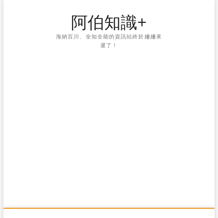
Skip
阿伯知識+
to
content
海納百川、全知全能的資訊站終於姍姍來
遲了！