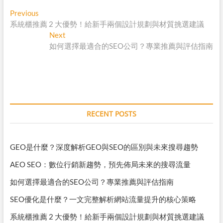
y
e
s
e
Post
Previous
Previous
L
b
e
post:
系統櫃推薦 2 大優勢！給新手兩個設計規劃與材質挑選建議
navigation
i
o
n
Next
Next
n
o
g
post:
如何選擇最適合的SEO公司？專業推薦與評估指南
k
k
e
r
RECENT POSTS
GEO是什麼？深度解析GEO與SEO的區別與未來搜尋趨勢
AEO SEO：數位行銷新趨勢，預先佈局未來的搜尋流量
如何選擇最適合的SEO公司？專業推薦與評估指南
SEO優化是什麼？一文完整解析網站流量提升的核心策略
系統櫃推薦 2 大優勢！給新手兩個設計規劃與材質挑選建議