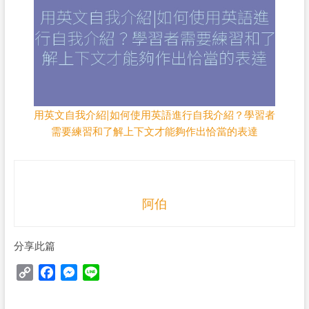
用英文自我介紹|如何使用英語進行自我介紹？學習者
需要練習和了解上下文才能夠作出恰當的表達
阿伯
分享此篇
C
F
M
L
o
a
e
i
p
c
s
n