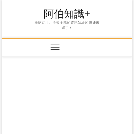
Skip
阿伯知識+
to
content
海納百川、全知全能的資訊站終於姍姍來
遲了！