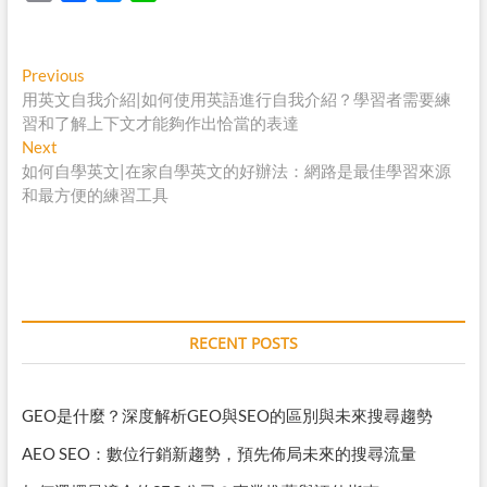
o
a
e
i
p
c
s
n
y
e
s
e
Post
Previous
Previous
L
b
e
post:
用英文自我介紹|如何使用英語進行自我介紹？學習者需要練
navigation
i
o
n
習和了解上下文才能夠作出恰當的表達
n
o
g
Next
Next
post:
如何自學英文|在家自學英文的好辦法：網路是最佳學習來源
k
k
e
和最方便的練習工具
r
RECENT POSTS
GEO是什麼？深度解析GEO與SEO的區別與未來搜尋趨勢
AEO SEO：數位行銷新趨勢，預先佈局未來的搜尋流量