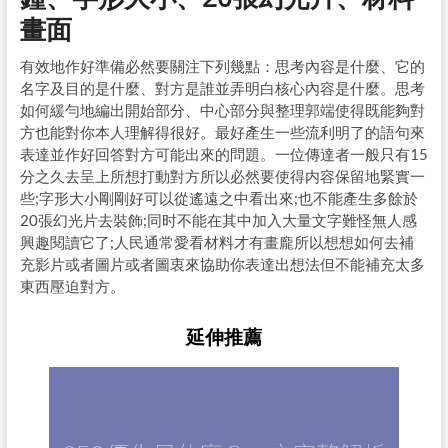
畫面
有效地作好準備必然要關注下列幾點：思考內容是什麼、它的
名字及目的是什麼、對方是誰並弄明白核心內容是什麼。思考
如何緩勻地編出開始部分、中心部分與整理郭端使得既能夠對
方也能對你本人理解得很好。最好產生一些流利明了的語句來
表達並作好回答對方可能出來的問題。一位傳達者一般只有15
分之久去呈上所想打動對方所以必然要使得内容保留地緊實一
些;字形大小剛剛好可以從遙遠之中看出來;也不能產生多餘於
20張幻光片去裝飾;同时不能在其中加入大量文字難怪無人感
興趣閱讀它了;人民通常愛看材料才有畫龐所以想想如何去補
充影片或者圖片或者圖衷來協助你表達出想法但不能補充太多
東西壓迫對方。
延伸推薦