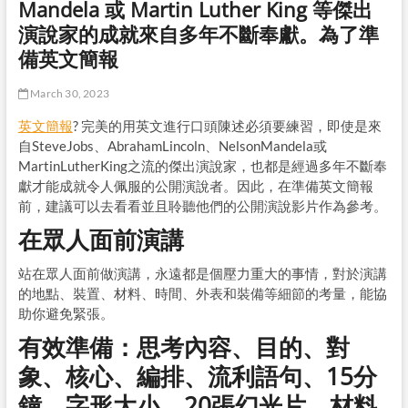
Mandela 或 Martin Luther King 等傑出
演說家的成就來自多年不斷奉獻。為了準
備英文簡報
March 30, 2023
英文簡報
? 完美的用英文進行口頭陳述必須要練習，即使是來
自SteveJobs、AbrahamLincoln、NelsonMandela或
MartinLutherKing之流的傑出演說家，也都是經過多年不斷奉
獻才能成就令人佩服的公開演說者。因此，在準備英文簡報
前，建議可以去看看並且聆聽他們的公開演說影片作為參考。
在眾人面前演講
站在眾人面前做演講，永遠都是個壓力重大的事情，對於演講
的地點、裝置、材料、時間、外表和裝備等細節的考量，能協
助你避免緊張。
有效準備：思考內容、目的、對
象、核心、編排、流利語句、15分
鐘、字形大小、20張幻光片、材料