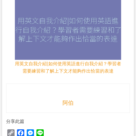
用英文自我介紹|如何使用英語進行自我介紹？學習者
需要練習和了解上下文才能夠作出恰當的表達
阿伯
分享此篇
C
F
M
L