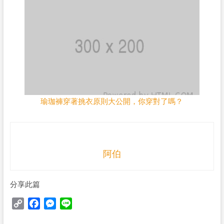
瑜珈褲穿著挑衣原則大公開，你穿對了嗎？
阿伯
分享此篇
C
F
M
L
o
a
e
i