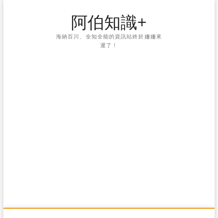
Skip
阿伯知識+
to
content
海納百川、全知全能的資訊站終於姍姍來
遲了！