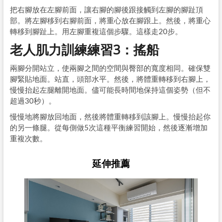
把右腳放在左腳前面，讓右腳的腳後跟接觸到左腳的腳趾頂
部。將左腳移到右腳前面，將重心放在腳跟上。然後，將重心
轉移到腳趾上。用左腳重複這個步驟。這樣走20步。
老人肌力訓練練習3：搖船
兩腳分開站立，使兩腳之間的空間與臀部的寬度相同。確保雙
腳緊貼地面。站直，頭部水平。然後，將體重轉移到右腳上，
慢慢抬起左腿離開地面。儘可能長時間地保持這個姿勢（但不
超過30秒）。
慢慢地將腳放回地面，然後將體重轉移到該腳上。慢慢抬起你
的另一條腿。從每側做5次這種平衡練習開始，然後逐漸增加
重複次數。
延伸推薦