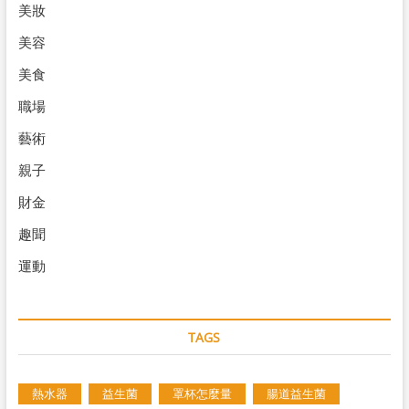
美妝
美容
美食
職場
藝術
親子
財金
趣聞
運動
TAGS
熱水器
益生菌
罩杯怎麼量
腸道益生菌