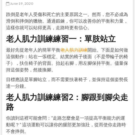
June 19, 2020
跌倒是老年人受傷和死亡的主要原因之一。然而，您不必成為
滑倒和摔倒的獵物。通過鍛鍊，你可以改善你的平衡和力量，
這樣你就可以站得更高，走路時更有信心。
老人肌力訓練練習一：單肢站立
最好先從老年人的簡單平衡
老人肌力訓練
開始。下面是如何做
這個動作：站在一張穩定、結實的椅子後面（不是帶輪子的椅
子），扶住椅子的背面。抬起右腳，用左腳保持平衡。儘量保
持這個姿勢，然後換腳。
目標應該是單腳站立，而不需要扶著椅子，並保持這個姿勢長
達一分鐘。
老人肌力訓練練習2：腳跟到腳尖走
路
你讀到這裡可能會問：”走路怎麼會是一項提高平衡能力的運
動呢？” 這項運動可以讓你的腿部更加強壯，從而使你走路時
不會摔倒。