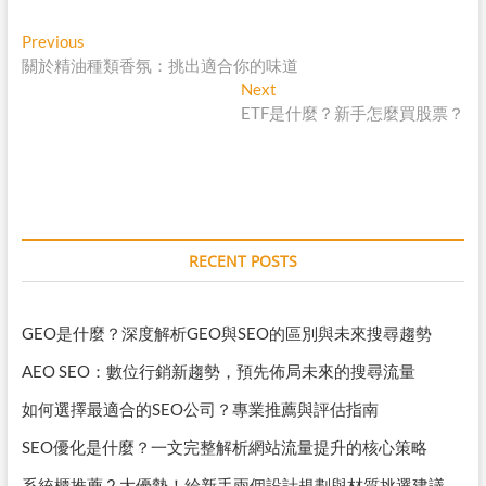
p
c
s
n
y
e
s
e
Post
Previous
Previous
L
b
e
post:
關於精油種類香氛：挑出適合你的味道
navigation
i
o
n
Next
Next
n
o
g
post:
ETF是什麼？新手怎麼買股票？
k
k
e
r
RECENT POSTS
GEO是什麼？深度解析GEO與SEO的區別與未來搜尋趨勢
AEO SEO：數位行銷新趨勢，預先佈局未來的搜尋流量
如何選擇最適合的SEO公司？專業推薦與評估指南
SEO優化是什麼？一文完整解析網站流量提升的核心策略
系統櫃推薦 2 大優勢！給新手兩個設計規劃與材質挑選建議