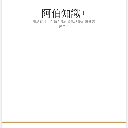
Skip
阿伯知識+
to
content
海納百川、全知全能的資訊站終於姍姍來
遲了！