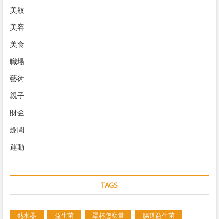
美妝
美容
美食
職場
藝術
親子
財金
趣聞
運動
TAGS
熱水器
益生菌
罩杯怎麼量
腸道益生菌