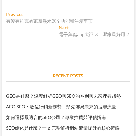
p
c
s
n
y
e
s
e
Post
Previous
Previous
L
b
e
post:
有沒有推薦的瓦斯熱水器？功能和注意事項
navigation
i
o
n
Next
Next
n
o
g
post:
電子集點app大評比，哪家最好用？
k
k
e
r
RECENT POSTS
GEO是什麼？深度解析GEO與SEO的區別與未來搜尋趨勢
AEO SEO：數位行銷新趨勢，預先佈局未來的搜尋流量
如何選擇最適合的SEO公司？專業推薦與評估指南
SEO優化是什麼？一文完整解析網站流量提升的核心策略