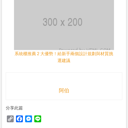
系統櫃推薦 2 大優勢！給新手兩個設計規劃與材質挑
選建議
阿伯
分享此篇
C
F
M
L
o
a
e
i