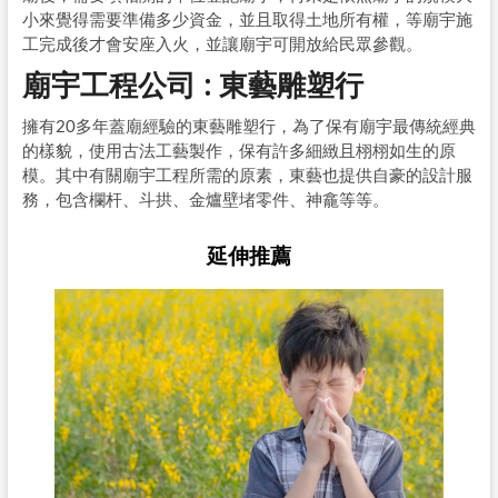
小來覺得需要準備多少資金，並且取得土地所有權，等廟宇施
工完成後才會安座入火，並讓廟宇可開放給民眾參觀。
廟宇工程公司 : 東藝雕塑行
擁有20多年蓋廟經驗的東藝雕塑行，為了保有廟宇最傳統經典
的樣貌，使用古法工藝製作，保有許多細緻且栩栩如生的原
模。其中有關廟宇工程所需的原素，東藝也提供自豪的設計服
務，包含欄杆、斗拱、金爐壁堵零件、神龕等等。
延伸推薦