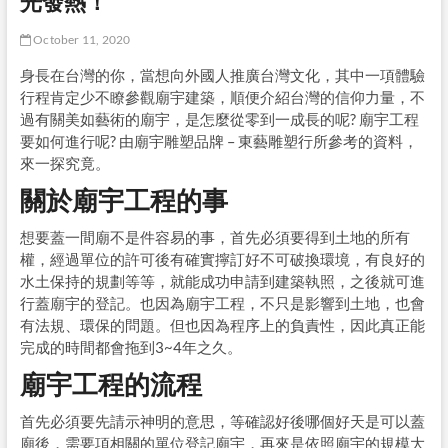
光發熱！
October 11, 2020
身長在台灣的你，當想向外國人推廣台灣文化，其中一項體驗
行程肯定少不瞭參觀廟宇建築，順便介紹台灣的信仰力量，不
過有關美如藝術的廟宇，是怎麼從零到一成長的呢? 廟宇工程
要如何進行呢? 由廟宇雕塑品牌 – 東藝雕塑行所參考的資料，
來一探究竟。
關於廟宇工程的事
想要蓋一間廟不是件容易的事，首先必須要得到土地的所有
權，經過單位的許可後有確實擰訂好不可破換環境，有良好的
水土保持的規劃等等，就能成功申請到建築執照，之後就可進
行蓋廟宇的登記。也因為廟宇工程，不只是影響到土地，也會
有法規、環保的問題。但也因為程序上的負責性，因此真正能
完成的時間都會拖到3~4年之久。
廟宇工程的流程
首先必須要先請示神明的意思，等確認好後哪個好天是可以蓋
廟後，需要項相關的單位登記廟宇，再來是依照廟宇的規模大