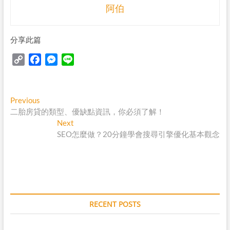
阿伯
分享此篇
C
F
M
L
o
a
e
i
p
c
s
n
y
e
s
e
Post
Previous
Previous
L
b
e
post:
二胎房貸的類型、優缺點資訊，你必須了解！
navigation
i
o
n
Next
Next
n
o
g
post:
SEO怎麼做？20分鐘學會搜尋引擎優化基本觀念
k
k
e
r
RECENT POSTS