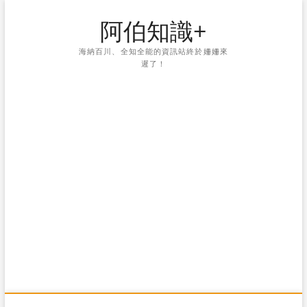
Skip
阿伯知識+
to
content
海納百川、全知全能的資訊站終於姍姍來
遲了！