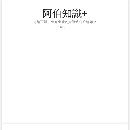
Skip
阿伯知識+
to
content
海納百川、全知全能的資訊站終於姍姍來
遲了！