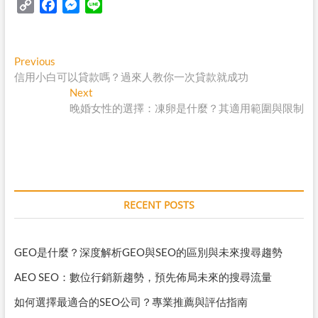
C
F
M
L
o
a
e
i
p
c
s
n
y
e
s
e
Post
Previous
Previous
L
b
e
post:
信用小白可以貸款嗎？過來人教你一次貸款就成功
navigation
i
o
n
Next
Next
n
o
g
post:
晚婚女性的選擇：凍卵是什麼？其適用範圍與限制
k
k
e
r
RECENT POSTS
GEO是什麼？深度解析GEO與SEO的區別與未來搜尋趨勢
AEO SEO：數位行銷新趨勢，預先佈局未來的搜尋流量
如何選擇最適合的SEO公司？專業推薦與評估指南