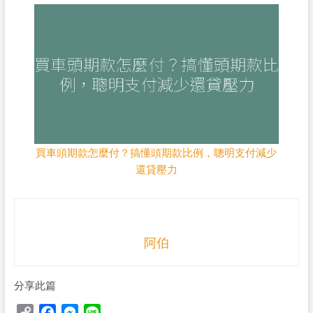
買車頭期款怎麼付？搞懂頭期款比例，聰明支付減少
還貸壓力
阿伯
分享此篇
C
F
M
L