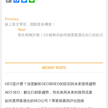
o
a
e
i
p
c
s
n
y
e
s
e
Post
Previous
Previous
L
b
e
post:
線上英文學習，開創更多機會！
navigation
i
o
n
Next
Next
n
o
g
post:
衛生棉褲評價｜2分鐘教你如何挑選最適合自己的款式
k
k
e
r
RECENT POSTS
GEO是什麼？深度解析GEO與SEO的區別與未來搜尋趨勢
AEO SEO：數位行銷新趨勢，預先佈局未來的搜尋流量
如何選擇最適合的SEO公司？專業推薦與評估指南