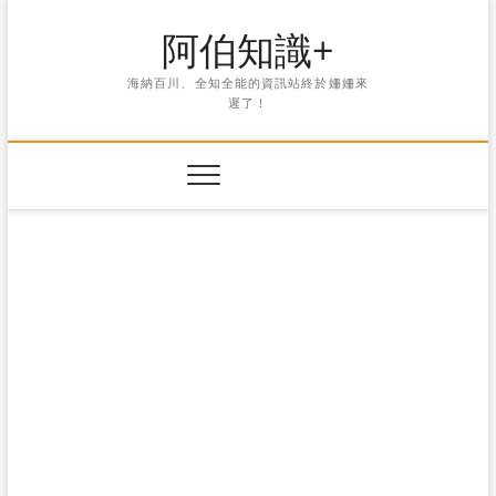
Skip
阿伯知識+
to
content
海納百川、全知全能的資訊站終於姍姍來
遲了！